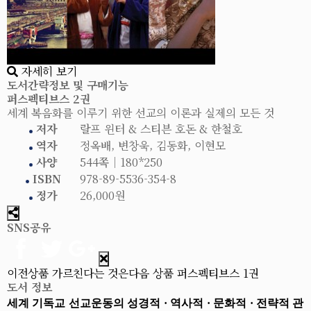
자세히 보기
도서간략정보 및 구매기능
퍼스펙티브스 2권
세계 복음화를 이루기 위한 선교의 이론과 실제의 모든 것
저자
랄프 윈터 & 스티븐 호돈 & 한철호
역자
정옥배, 변창욱, 김동화, 이현모
사양
544쪽│180*250
ISBN
978-89-5536-354-8
정가
26,000원
SNS공유
이전상품
가르친다는 것은
다음 상품
퍼스펙티브스 1권
도서 정보
세계 기독교 선교운동의 성경적 · 역사적 · 문화적 · 전략적 관