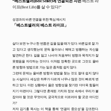
“
베스트셀러
(Best Seller)
에 연결되는 자는
베스트 라
이프
(Best Life)
를 살 수 있다
!”
성경과의 바른 연결을 위한 핵심 메시지
「
베스트셀러의 베스트 라이프
」
살다 보면 누구나 한 번쯤은 길을 잃을 때가 있다
.
바른길로 잘 가
고 있다고 생각했는데 문득 돌아보니 헤매고 방황하는 자신을
발견하곤 한다
.
길을 잃고 나서야 처음부터 방향과 목적지가 잘
못됐음을 자각하는 것이다
.
이처럼 정확한 곳으로 그것도 올바
른 방향과 방법으로 가는 일은 좀처럼 쉽지 않다
.
그런데 문제는 올바른 방향과 방법을 찾는 것도 절대 쉽지 않다
는 사실이다
.
세상은 하루가 다르게 너무나 많은 것이 빠르게 변
하고 있다
.
이런 상황에서 옳은 방향성을 찾기란 더더욱 힘들어
지기 마련이다
.
그렇다면 혼재된 가치와 정보 속에서 우리가 붙
잡아야 할 것은 무엇이며
,
궁극적으로 이르러야 할 곳은 어디인
가
?
저자 김기홍 목사는 이 책을 통해
‘
연결의 중요성
’
을 강조한다
.