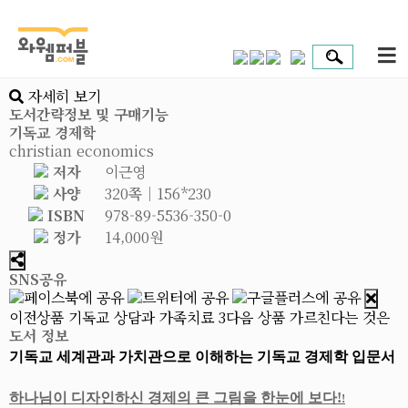
자세히 보기
도서간략정보 및 구매기능
기독교 경제학
christian economics
저자
이근영
사양
320쪽│156*230
ISBN
978-89-5536-350-0
정가
14,000원
SNS공유
이전상품
기독교 상담과 가족치료 3
다음 상품
가르친다는 것은
도서 정보
기독교 세계관과 가치관으로 이해하는 기독교 경제학 입문서
하나님이 디자인하신 경제의 큰 그림을 한눈에 보다!
!