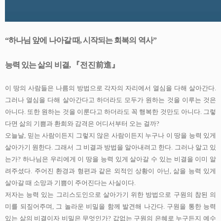
“
하나님 앞에 나아갈 때
,
시작되는 회복의 역사
”
능력 있는 삶의 비결
,
『
전진
前進
』
이 땅의
사람들은 나름의 방법으로 각자의 자리에서 열심을 다해 살아간다
.
그러나 열심을 다해 살아간다고 하더라도 모두가 원하는 것을 이루는 것은
아니다
.
또한 원하는 것을 이룬다고 하더라도 꼭 행복한 것만도 아니다
.
그렇
다면 삶의 기쁨과 환희와 감격은 어디서부터 오는 걸까
?
오늘날
,
믿는 사람이든지 그렇지 않은 사람이든지 누구나 이 땅을 능력 있게
살아가기 원한다
.
그래서 그 비결과 방법을 알아내려고 한다
.
그러나 알고 있
는가
?
하나님은 우리에게 이 땅을 능력 있게 살아갈 수 있는 비결을 이미 알
려주셨다
.
주어진 환경과 형편과 같은 외적인 상황이 아닌
,
삶을 능력 있게
살아갈 때 소망과 기쁨이 주어진다는 사실이다
.
저자는 능력 있는 그리스도인으로 살아가기 위한 방법으로 구원의 참된 의
미를 되짚어주며
,
그 놀라운 비밀을 함께 발견해 나간다
.
구원을 통한 능력
있는 삶의 비결이자 비밀은 무엇인가
?
값없는 구원의 은혜로 누구든지 예수