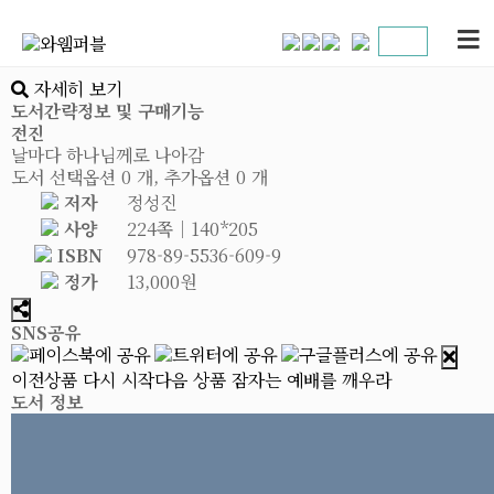
자세히 보기
도서간략정보 및 구매기능
전진
날마다 하나님께로 나아감
도서 선택옵션 0 개, 추가옵션 0 개
저자
정성진
사양
224쪽│140*205
ISBN
978-89-5536-609-9
정가
13,000원
SNS공유
이전상품
다시 시작
다음 상품
잠자는 예배를 깨우라
도서 정보